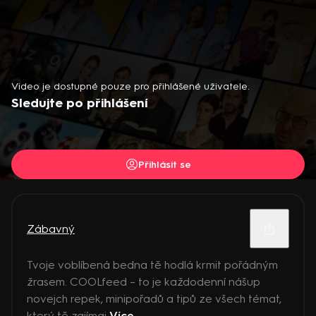
Video je dostupné pouze pro přihlášené uživatele.
Sledujte po přihlášení
Přihlásit se
Zábavný
Tvoje voblíbená bedna tě hodlá krmit pořádným
žrasem. COOLfeed – to je každodenní nášup
novejch repek, minipořadů a tipů ze všech témat,
který tě zajímaj
Více