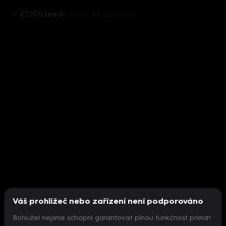
COOLfeed
1. série, 68. epizoda
Váš prohlížeč nebo zařízení není podporováno
Bohužel nejsme schopni garantovat plnou funkčnost prima+