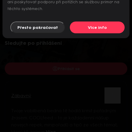
ani poskytovat podporu při potížích se službou prima+ na
těchto systémech.
Přesto pokračovat
Více info
Video je dostupné pouze pro přihlášené uživatele.
Sledujte po přihlášení
Přihlásit se
Zábavný
Tvoje voblíbená bedna tě hodlá krmit pořádným
žrasem. COOLfeed – to je každodenní nášup
novejch repek, minipořadů a tipů ze všech témat,
který tě zajímaj
Více