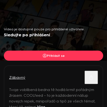
Video je dostupné pouze pro přihlášené uživatele.
Sledujte po přihlášení
Přihlásit se
Zábavný
Tvoje voblíbená bedna tě hodlá krmit pořádným
žrasem. COOLfeed – to je každodenní nášup
novejch repek, minipořadů a tipů ze všech témat,
který tě zajímaj
Více