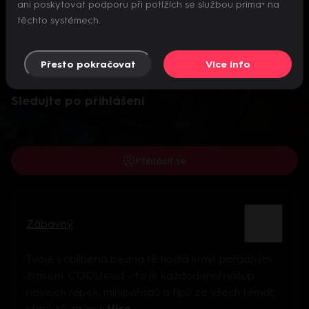
ani poskytovat podporu při potížích se službou prima+ na
těchto systémech.
Přesto pokračovat
Více info
Video je dostupné pouze pro přihlášené uživatele.
Sledujte po přihlášení
Přihlásit se
Zábavný
Tvoje voblíbená bedna tě hodlá krmit pořádným
žrasem. COOLfeed – to je každodenní nášup
novejch repek, minipořadů a tipů ze všech témat,
který tě zajímaj
Více