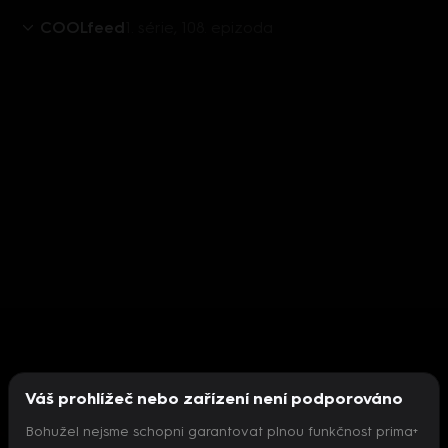
COOLfeed
1. série, 108. epizoda
Váš prohlížeč nebo zařízení není podporováno
Bohužel nejsme schopni garantovat plnou funkčnost prima+