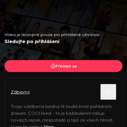
Video je dostupné pouze pro přihlášené uživatele.
Sledujte po přihlášení
Přihlásit se
Zábavný
Tvoje voblíbená bedna tě hodlá krmit pořádným
žrasem. COOLfeed – to je každodenní nášup
novejch repek, minipořadů a tipů ze všech témat,
který tě zajímaj
Více