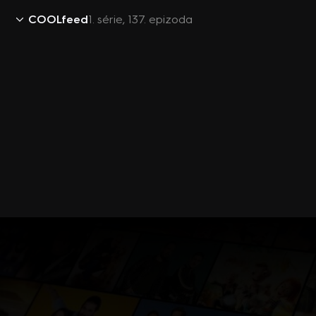
COOLfeed
1. série, 137. epizoda