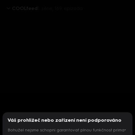
COOLfeed
1. série, 169. epizoda
Váš prohlížeč nebo zařízení není podporováno
Bohužel nejsme schopni garantovat plnou funkčnost prima+