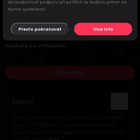
ani poskytovat podporu při potížích se službou prima+ na
těchto systémech.
Přesto pokračovat
Více info
Video je dostupné pouze pro přihlášené uživatele.
Sledujte po přihlášení
Přihlásit se
Zábavný
Tvoje voblíbená bedna tě hodlá krmit pořádným
žrasem. COOLfeed – to je každodenní nášup
novejch repek, minipořadů a tipů ze všech témat,
který tě zajímaj
Více