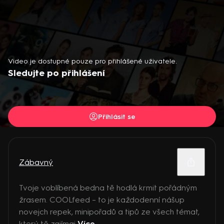
Video je dostupné pouze pro přihlášené uživatele.
Sledujte po přihlášení
Přihlásit se
Zábavný
Tvoje voblíbená bedna tě hodlá krmit pořádným
žrasem. COOLfeed – to je každodenní nášup
novejch repek, minipořadů a tipů ze všech témat,
který tě zajímaj
Více