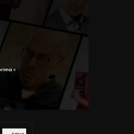
prima