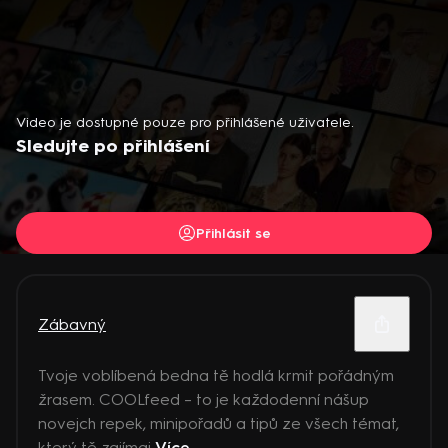
Video je dostupné pouze pro přihlášené uživatele.
Sledujte po přihlášení
Přihlásit se
Zábavný
Tvoje voblíbená bedna tě hodlá krmit pořádným
žrasem. COOLfeed – to je každodenní nášup
novejch repek, minipořadů a tipů ze všech témat,
který tě zajímaj
Více