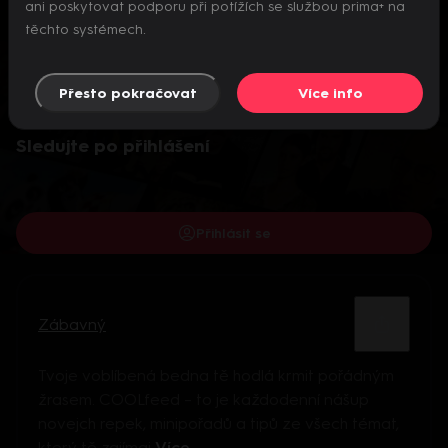
ani poskytovat podporu při potížích se službou prima+ na
těchto systémech.
Přesto pokračovat
Více info
Video je dostupné pouze pro přihlášené uživatele.
Sledujte po přihlášení
Přihlásit se
Zábavný
Tvoje voblíbená bedna tě hodlá krmit pořádným
žrasem. COOLfeed – to je každodenní nášup
novejch repek, minipořadů a tipů ze všech témat,
který tě zajímaj
Více