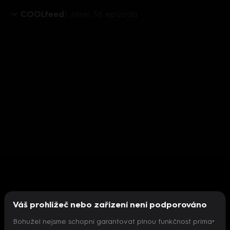
COOLfeed
1. série, 36. epizoda
Váš prohlížeč nebo zařízení není podporováno
Bohužel nejsme schopni garantovat plnou funkčnost prima+