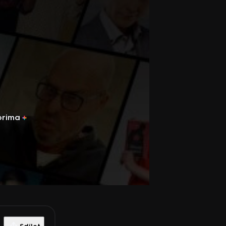
prima