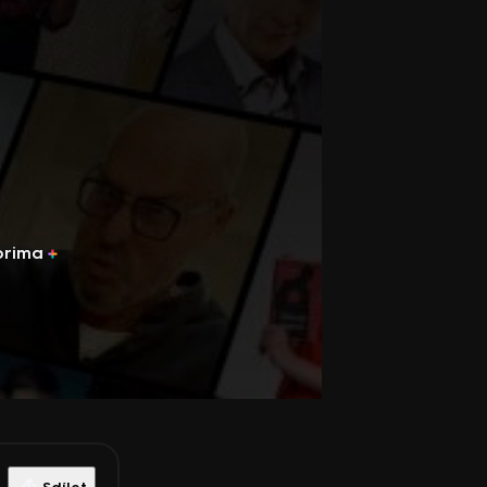
prima