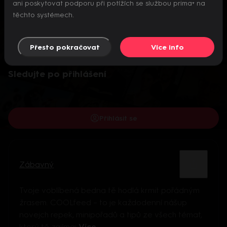
ani poskytovat podporu při potížích se službou prima+ na
těchto systémech.
Přesto pokračovat
Více info
Video je dostupné pouze pro přihlášené uživatele.
Sledujte po přihlášení
Přihlásit se
Zábavný
Tvoje voblíbená bedna tě hodlá krmit pořádným
žrasem. COOLfeed – to je každodenní nášup
novejch repek, minipořadů a tipů ze všech témat,
který tě zajímaj
Více