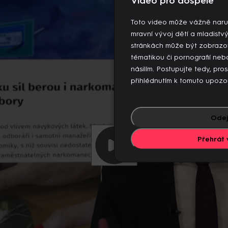
Video pro dospělé
 videí současně. Pokud chcete pokračovat v přehrávání na to
jiných zařízeních.
Toto video může vážně naru
Více o limitu změn zařízení
mravní vývoj dětí a mladistv
stránkách může být zobrazo
tématikou či pornografií n
násilím. Postupujte tedy, pro
přihlédnutím k tomuto upozo
Odej
Přehrát 