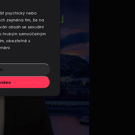
mto zařízení, ukončete přehrávání na
šit psychický nebo
ých zejména tím, že na
ván obsah se sexuální
ebo hrubým samoúčelným
sím, obezřetně s
rnění.
ít
video