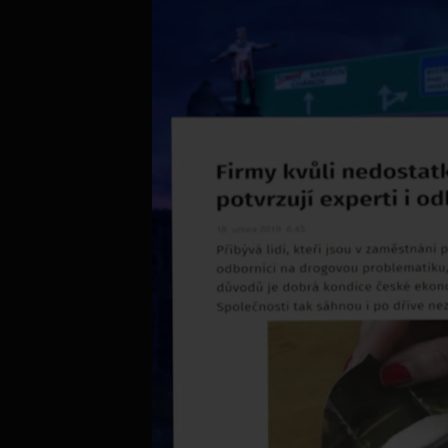
Aktuálně je přehráváno příliš mnoho