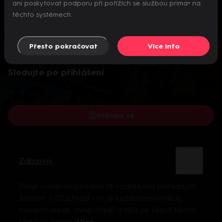
ani poskytovat podporu při potížích se službou prima+ na
těchto systémech.
Přesto pokračovat
Více info
Video je dostupné pouze pro přihlášené uživatele.
Sledujte po přihlášení
Přihlásit se
Zábavný
Tvoje voblíbená bedna tě hodlá krmit pořádným
žrasem. COOLfeed – to je každodenní nášup
novejch repek, minipořadů a tipů ze všech témat,
který tě zajímaj
Více