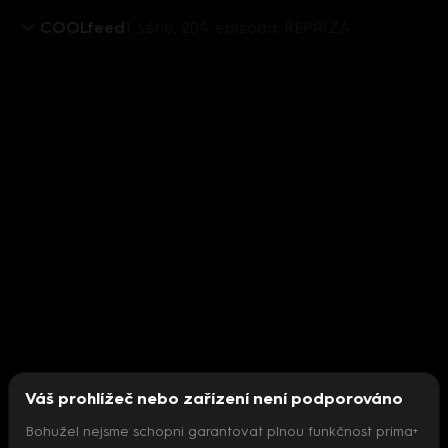
COOLfeed
1. série, 204. epizoda: REPRÍZA
Váš prohlížeč nebo zařízení není podporováno
Bohužel nejsme schopni garantovat plnou funkčnost prima+