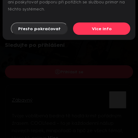
ani poskytovat podporu při potížích se službou prima+ na
těchto systémech.
Přesto pokračovat
Více info
Video je dostupné pouze pro přihlášené uživatele.
Sledujte po přihlášení
Přihlásit se
Zábavný
Tvoje voblíbená bedna tě hodlá krmit pořádným
žrasem. COOLfeed – to je každodenní nášup
novejch repek, minipořadů a tipů ze všech témat,
který tě zajímaj
Více