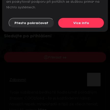
ani poskytovat podporu při potížích se službou prima+ na
těchto systémech.
Přesto pokračovat
Více info
Video je dostupné pouze pro přihlášené uživatele.
Sledujte po přihlášení
Přihlásit se
Zábavný
Tvoje voblíbená bedna tě hodlá krmit pořádným
žrasem. COOLfeed – to je každodenní nášup
novejch repek, minipořadů a tipů ze všech témat,
který tě zajímaj
Více