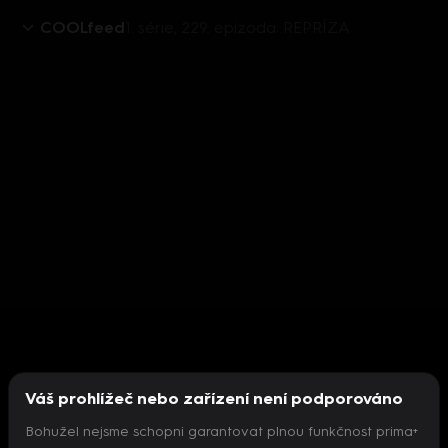
COOLfeed
1. série, 229. epizoda: REPRÍZA
Váš prohlížeč nebo zařízení není podporováno
Bohužel nejsme schopni garantovat plnou funkčnost prima+