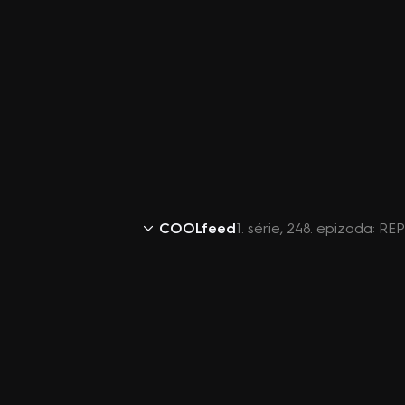
COOLfeed
1. série, 248. epizoda: R