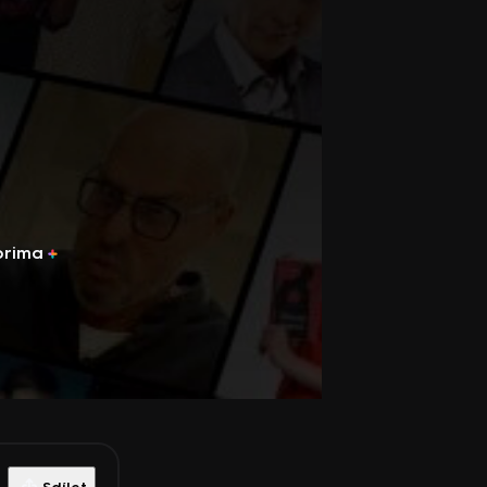
prima