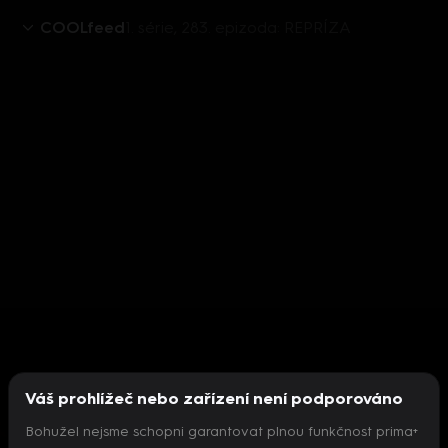
COOLfeed
1. série, 283. epizoda: REPRÍZA
Váš prohlížeč nebo zařízení není podporováno
Bohužel nejsme schopni garantovat plnou funkčnost prima+