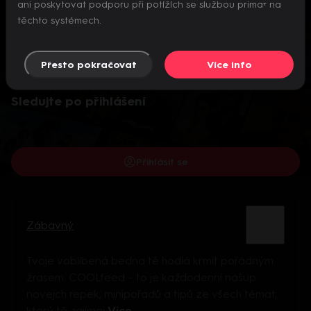
ani poskytovat podporu při potížích se službou prima+ na
těchto systémech.
Přesto pokračovat
Více info
Video je dostupné pouze pro přihlášené uživatele.
Sledujte po přihlášení
Přihlásit se
Zábavný
Tvoje voblíbená bedna tě hodlá krmit pořádným
žrasem. COOLfeed – to je každodenní nášup
novejch repek, minipořadů a tipů ze všech témat,
který tě zajímaj
Více