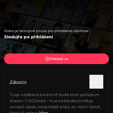
Video je dostupné pouze pro přihlášené uživatele.
Sledujte po přihlášení
Přihlásit se
Zábavný
Tvoje voblíbená bedna tě hodlá krmit pořádným
žrasem. COOLfeed – to je každodenní nášup
novejch repek, minipořadů a tipů ze všech témat,
který tě zajímaj
Více