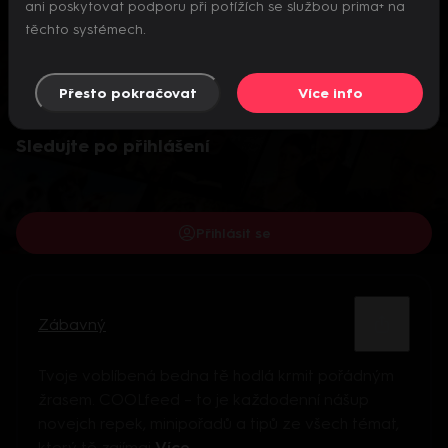
ani poskytovat podporu při potížích se službou prima+ na
těchto systémech.
Přesto pokračovat
Více info
Video je dostupné pouze pro přihlášené uživatele.
Sledujte po přihlášení
Přihlásit se
Zábavný
Tvoje voblíbená bedna tě hodlá krmit pořádným
žrasem. COOLfeed – to je každodenní nášup
novejch repek, minipořadů a tipů ze všech témat,
který tě zajímaj
Více