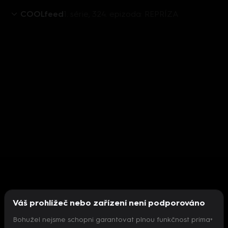
COOLfeed
1. série, 324. epizoda: REPRÍZA
Váš prohlížeč nebo zařízení není podporováno
Bohužel nejsme schopni garantovat plnou funkčnost prima+