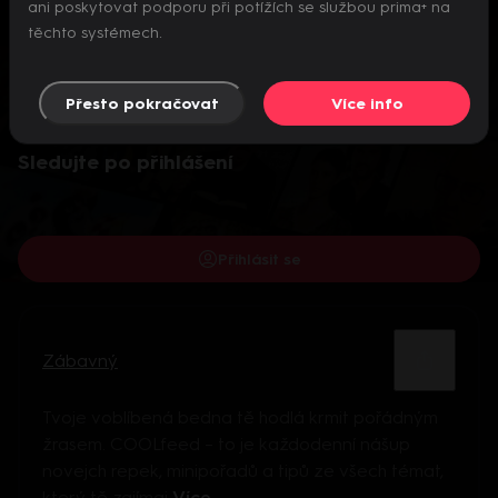
ani poskytovat podporu při potížích se službou prima+ na
těchto systémech.
Přesto pokračovat
Více info
Video je dostupné pouze pro přihlášené uživatele.
Sledujte po přihlášení
Přihlásit se
Zábavný
Tvoje voblíbená bedna tě hodlá krmit pořádným
žrasem. COOLfeed – to je každodenní nášup
novejch repek, minipořadů a tipů ze všech témat,
který tě zajímaj
Více