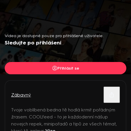
Video je dostupné pouze pro přihlášené uživatele.
Sledujte po přihlášení
Přihlásit se
Zábavný
Tvoje voblíbená bedna tě hodlá krmit pořádným
žrasem. COOLfeed – to je každodenní nášup
novejch repek, minipořadů a tipů ze všech témat,
který tě zajímaj
Více