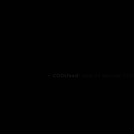
COOLfeed
1. série, 67. epizoda: C