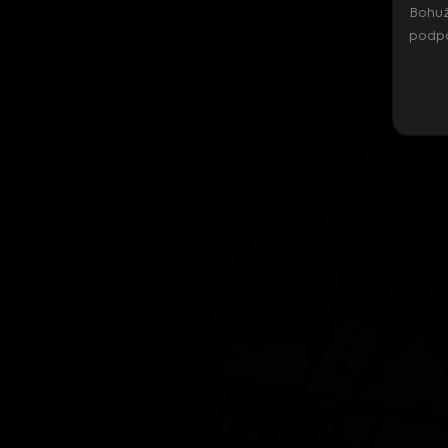
Bohuž
podpo