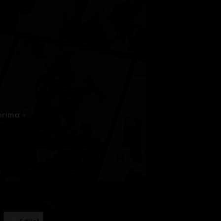
prima