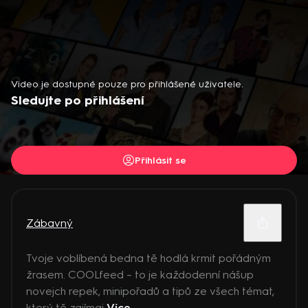
Video je dostupné pouze pro přihlášené uživatele.
Sledujte po přihlášení
Přihlásit se
Zábavný
Tvoje voblíbená bedna tě hodlá krmit pořádným
žrasem. COOLfeed – to je každodenní nášup
novejch repek, minipořadů a tipů ze všech témat,
který tě zajímaj
Více