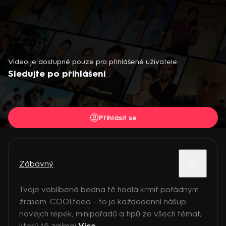
Video je dostupné pouze pro přihlášené uživatele.
Sledujte po přihlášení
Přihlásit se
Zábavný
Tvoje voblíbená bedna tě hodlá krmit pořádným
žrasem. COOLfeed – to je každodenní nášup
novejch repek, minipořadů a tipů ze všech témat,
který tě zajímaj
Více