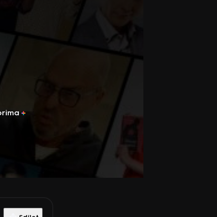
prima