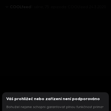
COOLfeed
1. série, 75. epizoda: COOLfeed 24.3.2020
Váš prohlížeč nebo zařízení není podporováno
Bohužel nejsme schopni garantovat plnou funkčnost prima+