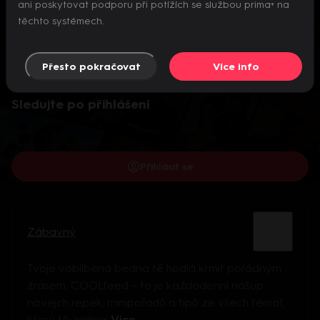
ani poskytovat podporu při potížích se službou prima+ na
těchto systémech.
Přesto pokračovat
Více info
Video je dostupné pouze pro přihlášené uživatele.
Sledujte po přihlášení
Přihlásit se
Zábavný
Tvoje voblíbená bedna tě hodlá krmit pořádným
žrasem. COOLfeed – to je každodenní nášup
novejch repek, minipořadů a tipů ze všech témat,
který tě zajímaj
Více