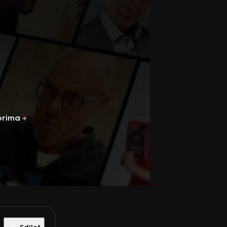
prima