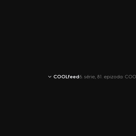
COOLfeed
6. série, 81. epizoda: CO