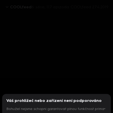
COOLfeed
6. série, 117. epizoda: COOLfeed 27.4.2019
Váš prohlížeč nebo zařízení není podporováno
Bohužel nejsme schopni garantovat plnou funkčnost prima+