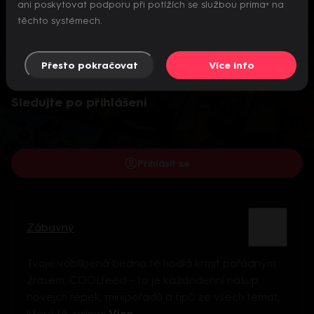
ani poskytovat podporu při potížích se službou prima+ na
těchto systémech.
Přesto pokračovat
Více info
Video je dostupné pouze pro přihlášené uživatele.
Sledujte po přihlášení
Přihlásit se
Zábavný
Tvoje voblíbená bedna tě hodlá krmit pořádným
žrasem. COOLfeed – to je každodenní nášup
novejch repek, minipořadů a tipů ze všech témat,
který tě zajímaj
Více