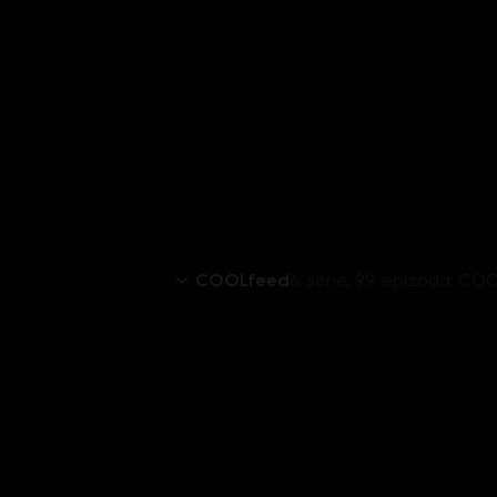
COOLfeed
6. série, 99. epizoda: CO