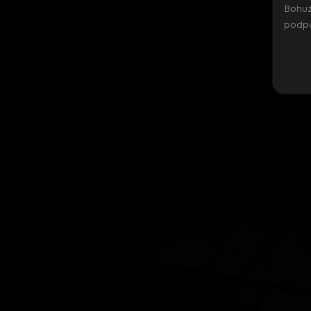
Bohuž
podpo