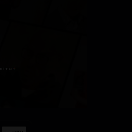
prima