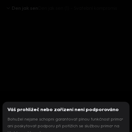
Den jak sen
Den jak sen (1) - Svatební kompromis
Váš prohlížeč nebo zařízení není podporováno
Bohužel nejsme schopni garantovat plnou funkčnost prima+
ani poskytovat podporu při potížích se službou prima+ na
Nepodařilo se inicializovat přehrávač