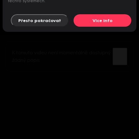
těchto systémech.
Přesto pokračovat
Více info
K tomuto videu není momentálně dostupný
žádný popis.