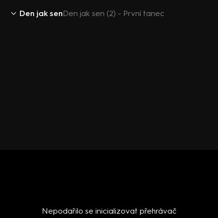
Den jak sen
Den jak sen (2) - První tanec
Nepodařilo se inicializovat přehrávač