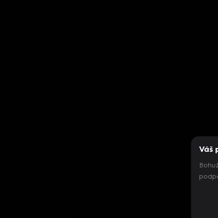
Váš 
Bohuž
podpo