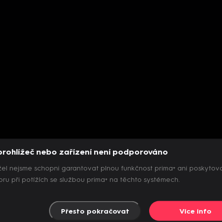
prohlížeč nebo zařízení není podporováno
el nejsme schopni garantovat plnou funkčnost prima+ ani poskytov
ru při potížích se službou prima+ na těchto systémech.
Přesto pokračovat
Více info