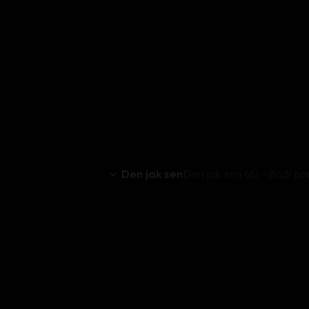
Den jak sen
Den jak sen (6) - Boží p