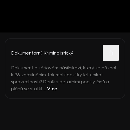
Dokumentární
,
Kriminalistický
Dokument o sériovém násilníkovi, který se přiznal
k 96 znásilněním. Jak mohl desítky let unikat
spravedlnosti? Deník s detailními popisy činů a
plánů se stal kl ...
Více