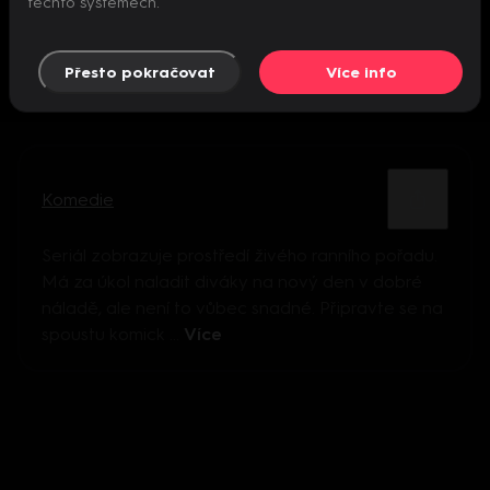
těchto systémech.
Přesto pokračovat
Více info
Komedie
Seriál zobrazuje prostředí živého ranního pořadu.
Má za úkol naladit diváky na nový den v dobré
náladě, ale není to vůbec snadné. Připravte se na
spoustu komick ...
Více