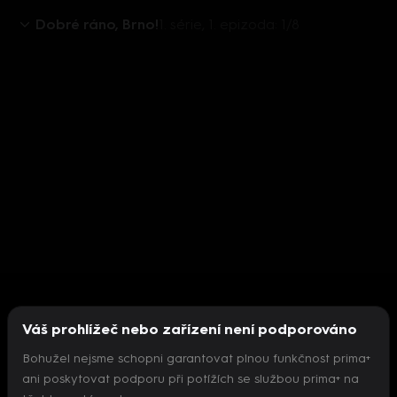
Dobré ráno, Brno!
1. série, 1. epizoda: 1/8
Váš prohlížeč nebo zařízení není podporováno
Bohužel nejsme schopni garantovat plnou funkčnost prima+
ani poskytovat podporu při potížích se službou prima+ na
Nepodařilo se inicializovat přehrávač