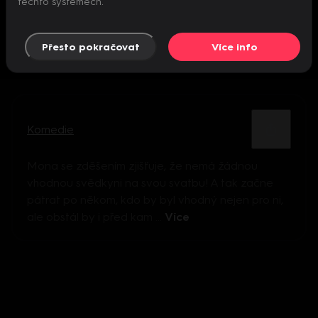
těchto systémech.
Přesto pokračovat
Více info
Komedie
Mona se zděšením zjišťuje, že nemá žádnou
vhodnou svědkyni na svou svatbu! A tak začne
pátrat po někom, kdo by byl vhodný nejen pro ni,
ale obstál by i před kam ...
Více