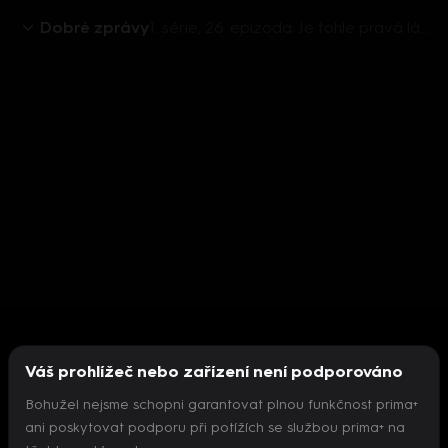
Dobré zprávy
1. série, 26. epizoda: Je tohle pravá láska?
Váš prohlížeč nebo zařízení není podporováno
Bohužel nejsme schopni garantovat plnou funkčnost prima+
ani poskytovat podporu při potížích se službou prima+ na
Nepodařilo se inicializovat přehrávač