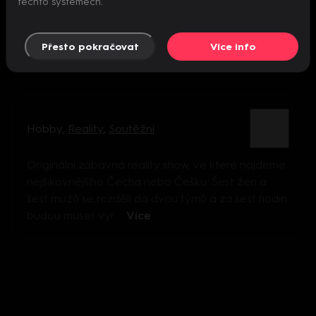
těchto systémech.
Přesto pokračovat
Více info
Hobby
,
Reality
,
Soutěžní
Originální zábavná reality show, ve které najdeme
nejšikovnějšího Čecha nebo Češku. Šest žen a
šest mužů se rozdělí do dvou týmů a za šest hodin
budou muset vyr ...
Více