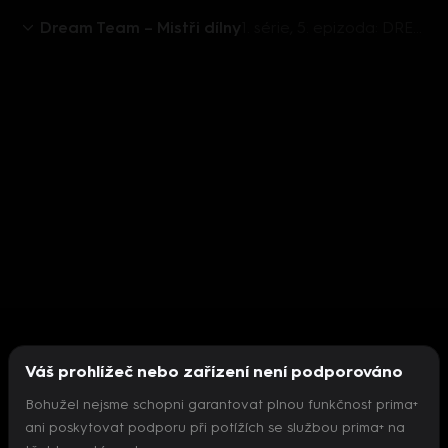
Dream Team – Mistři dílny
1. série, 5. epizoda: DREAM TEAM - Mistři dílny (5)
Váš prohlížeč nebo zařízení není podporováno
Bohužel nejsme schopni garantovat plnou funkčnost prima+
ani poskytovat podporu při potížích se službou prima+ na
Nepodařilo se inicializovat přehrávač