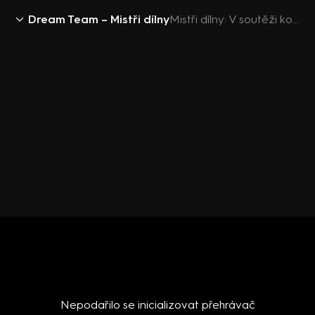
Dream Team – Mistři dílny
Mistři dílny: V soutěži končí Muž roku Míra Jech, nebyl týmový hráč
Nepodařilo se inicializovat přehrávač