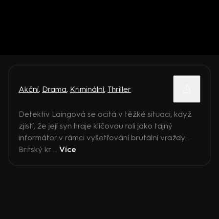
Akční
,
Drama
,
Kriminální
,
Thriller
Detektiv Laingová se ocitá v těžké situaci, když
zjistí, že její syn hraje klíčovou roli jako tajný
informátor v rámci vyšetřování brutální vraždy...
Britský kr ...
Více