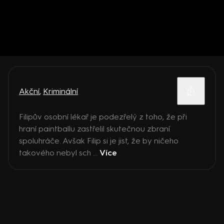
Akční
,
Kriminální
Filipův osobní lékař je podezřelý z toho, že při
hraní paintballu zastřelil skutečnou zbraní
spoluhráče. Avšak Filip si je jist, že by ničeho
takového nebyl sch ...
Více