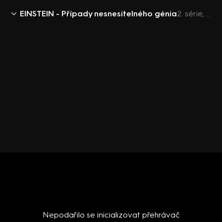
EINSTEIN - Případy nesnesitelného génia
2. série, 5. epizoda: Dioptrie
Nepodařilo se inicializovat přehrávač