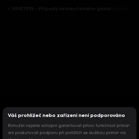
EINSTEIN - Případy nesnesitelného génia
Einstein (3): Sexy policejní potápěč
Váš prohlížeč nebo zařízení není podporováno
Bohužel nejsme schopni garantovat plnou funkčnost prima+
ani poskytovat podporu při potížích se službou prima+ na
Nepodařilo se inicializovat přehrávač