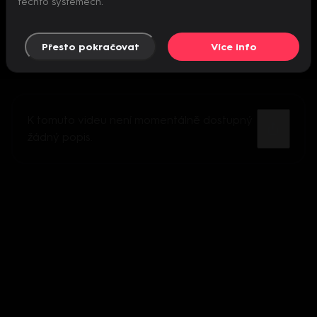
těchto systémech.
Přesto pokračovat
Více info
K tomuto videu není momentálně dostupný
žádný popis.