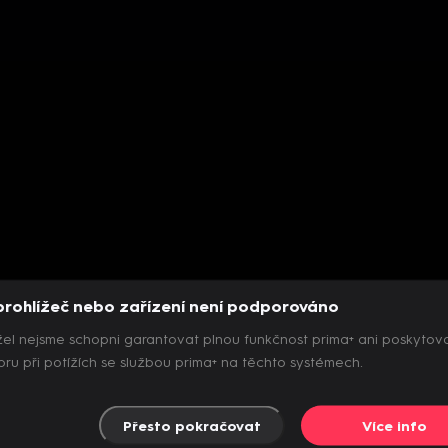
prohlížeč nebo zařízení není podporováno
el nejsme schopni garantovat plnou funkčnost prima+ ani poskytov
ru při potížích se službou prima+ na těchto systémech.
Přesto pokračovat
Více info