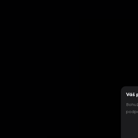
Váš 
Bohuž
podpo