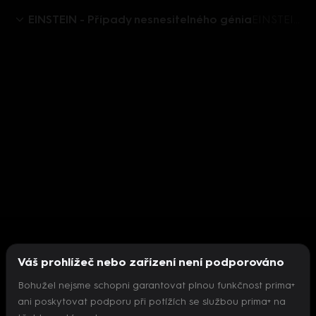
EINSTEIN - Případy nesnesitelného génia
EINSTEIN - Případy nesnesitelného genia: Jaká je role Aničky Polívkové
Váš prohlížeč nebo zařízení není podporováno
Bohužel nejsme schopni garantovat plnou funkčnost prima+
ani poskytovat podporu při potížích se službou prima+ na
Nepodařilo se inicializovat přehrávač