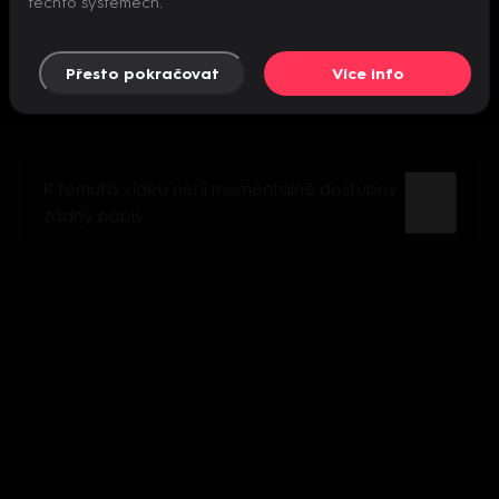
těchto systémech.
Přesto pokračovat
Více info
K tomuto videu není momentálně dostupný
žádný popis.