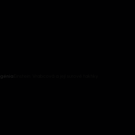
 génia
Einstein: Vrabcová a její surové taktiky