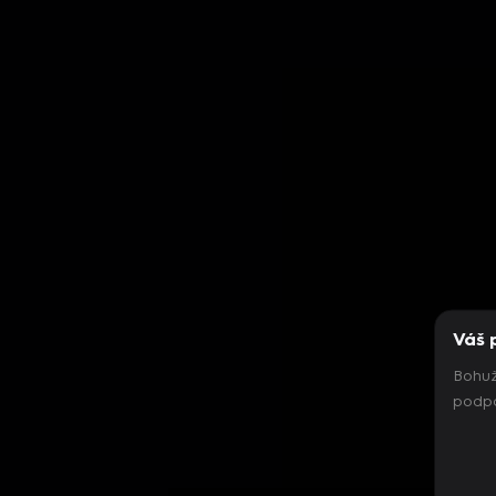
Váš 
Bohuž
podpo