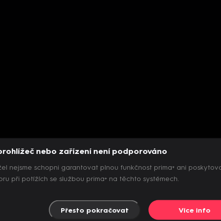
prohlížeč nebo zařízení není podporováno
el nejsme schopni garantovat plnou funkčnost prima+ ani poskytov
ru při potížích se službou prima+ na těchto systémech.
Přesto pokračovat
Více info