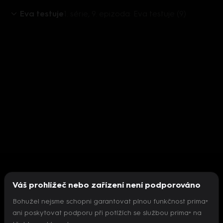
Eva testuje
1. série, 9. epizoda: Eva testuje (9)
Váš prohlížeč nebo zařízení není podporováno
Bohužel nejsme schopni garantovat plnou funkčnost prima+
ani poskytovat podporu při potížích se službou prima+ na
Nepodařilo se inicializovat přehrávač