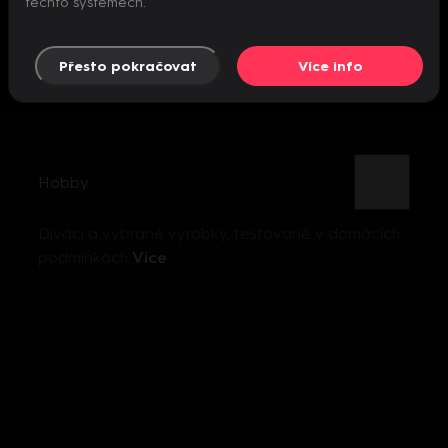
těchto systémech.
Přesto pokračovat
Více info
Hobby
Diváci a vybrané výrobky, testované v domácích
podmínkách
Více