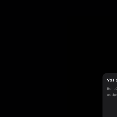
Váš 
Bohuž
podpo