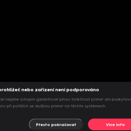
prohlížeč nebo zařízení není podporováno
el nejsme schopni garantovat plnou funkčnost prima+ ani poskytov
ru při potížích se službou prima+ na těchto systémech.
Přesto pokračovat
Více info