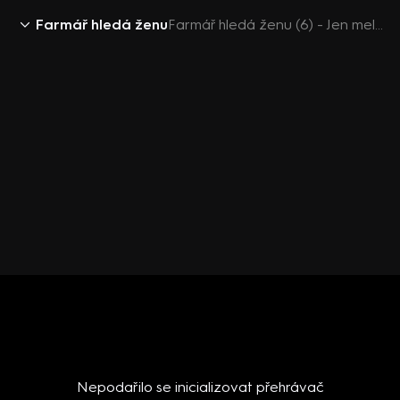
Farmář hledá ženu
Farmář hledá ženu (6) - Jen mele hubou
Nepodařilo se inicializovat přehrávač