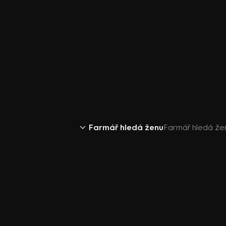
Farmář hledá ženu
Farmář hledá ž