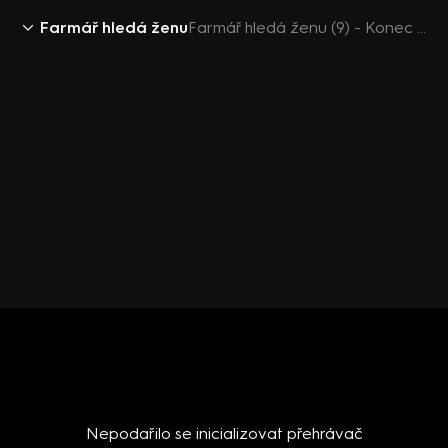
Farmář hledá ženu
Farmář hledá ženu (9) - Konec pohádky se přiblížil
Nepodařilo se inicializovat přehrávač